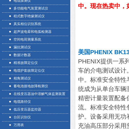
电缆探测仪
中。现在热卖中，如
多功能电气装置测试仪
程式数字绝缘测试仪
真实相位识别系统
超声波电晕和电弧检测器
空间电荷测量系统
漏抗测试仪
美国PHENIX BK
数据计数器
PHENIX提供一
精准故障定位仪
车的介电测试设计
电缆护套故障定位仪
相角测试仪
中。标准安全特性
蓄电池接地故障检测仪
统成为从单台车辆
在线变压器油中溶解气体监测装置
精密计量装置配备
电缆路径仪
流。标准安全特性
低压变压器监控器
护。设备采用无功
台区识别仪
充油高压部分采用
万用表