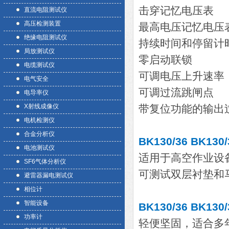
击穿记忆电压表
直流电阻测试仪
高压检测装置
最高电压记忆电压
绝缘电阻测试仪
持续时间和停留计
局放测试仪
零启动联锁
电缆测试仪
可调电压上升速率（
电气安全
可调过流跳闸点
电导率仪
X射线成像仪
带复位功能的输出
电机检测仪
合金分析仪
BK130/36 BK
电池测试仪
适用于高空作业设
SF6气体分析仪
可测试双层衬垫和马
避雷器漏电测试仪
相位计
智能设备
BK130/36 BK
功率计
轻便坚固，适合多