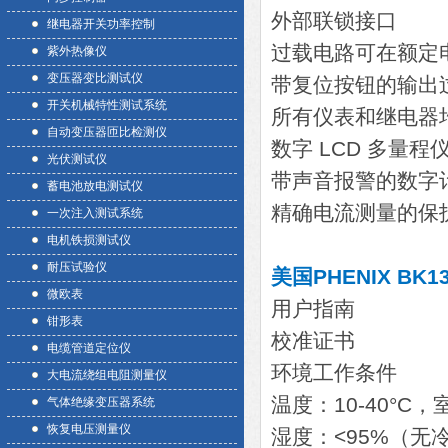
外部联锁接口
继电器开关功率控制
过载电路可在额定电流
紫外热像仪
变压器变比测试仪
带复位按钮的输出
开关机械特性测试系统
所有仪表和继电器
自动变压器匝比检测仪
数字 LCD 多量程
光伏测试仪
带声音报警的数字
蓄电池放电测试仪
精确电流测量的保
一次注入测试系统
电机铁损测试仪
耐压试验仪
美国PHENIX BK1
微欧表
用户指南
钳形表
校准证书
电缆管道定位仪
环境工作条件
大电流绕组电阻测量仪
温度：10-40°C，
气体绝缘变压器系统
恢复电压测量仪
湿度：<95%（无