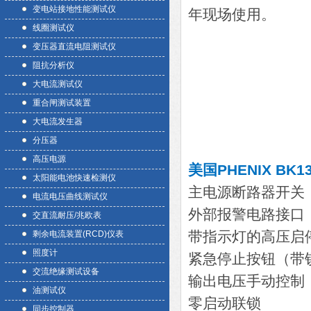
变电站接地性能测试仪
年现场使用。
线圈测试仪
变压器直流电阻测试仪
阻抗分析仪
大电流测试仪
重合闸测试装置
大电流发生器
分压器
高压电源
美国PHENIX BK1
太阳能电池快速检测仪
主电源断路器开关
电流电压曲线测试仪
外部报警电路接口
交直流耐压/兆欧表
带指示灯的高压启
剩余电流装置(RCD)仪表
照度计
紧急停止按钮（带
交流绝缘测试设备
输出电压手动控制
油测试仪
零启动联锁
同步控制器