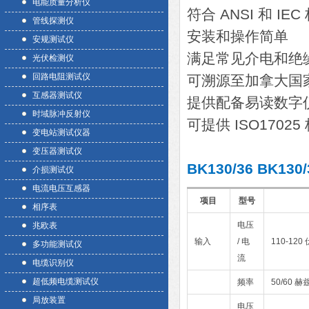
电能质量分析仪
符合 ANSI 和 IEC 
管线探测仪
安装和操作简单
安规测试仪
满足常见介电和绝
光伏检测仪
回路电阻测试仪
可溯源至加拿大国
互感器测试仪
提供配备易读数字
时域脉冲反射仪
可提供 ISO170
变电站测试仪器
变压器测试仪
BK130/36 BK1
介损测试仪
电流电压互感器
项目
型号
相序表
电压
兆欧表
输入
/ 电
110-120
多功能测试仪
流
电缆识别仪
超低频电缆测试仪
频率
50/60 赫
局放装置
电压