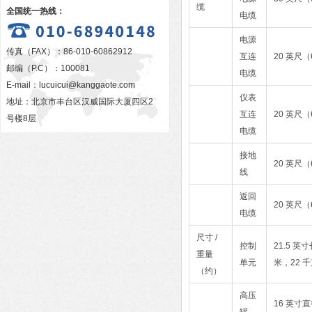
缆
全国统一热线：
电缆
电源
传真（FAX）：86-010-60862912
互连
20 英尺（
邮编（P.C）：100081
电缆
E-mail：
lucuicui@kanggaote.com
仪表
地址：北京市丰台区汉威国际大厦四区2
互连
20 英尺（
号楼8层
电缆
接地
20 英尺（
线
返回
20 英尺（
电缆
尺寸 /
控制
21.5 英寸
重量
单元
米，22 
（约）
高压
16 英寸直