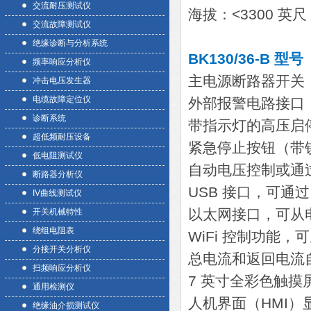
交流耐压测试仪
海拔：<3300 英尺
交流故障测试仪
绝缘诊断与分析系统
BK130/36-B 
频率响应分析仪
主电源断路器开关
冲击电压发生器
电缆故障定位仪
外部报警电路接口
诊断系统
带指示灯的高压启
超低频耐压设备
紧急停止按钮（带
低电阻测试仪
自动电压控制或通
断路器分析仪
USB 接口，可通过
IV曲线测试仪
以太网接口，可从电
开关机械特性
绕组电阻表
WiFi 控制功能，
分接开关分析仪
总电流和返回电流
扫频响应分析仪
7 英寸全彩色触摸
通用检测仪
人机界面（HMI
绝缘油介损测试仪