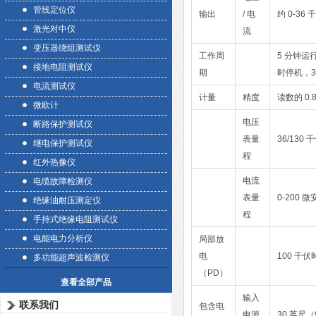
管线定位仪
输出
/ 电
约 0-36
激光对中仪
流
变压器绕组测试仪
工作周
5 分钟运行 
接地电阻测试仪
期
时停机，33
电流测试仪
计量
精度
读数的 0.8
微欧计
电压
断路保护测试仪
表量
36/130 
继电保护测试仪
程
红外热像仪
电流
电缆故障检测仪
表量
0-200 微安
绝缘油耐压测定仪
程
手持式绝缘电阻测试仪
电能电力分析仪
局部放
电
100 千
多功能超声波检测仪
（PD）
查看全部产品
输入
联系我们
包含电
电源
30 英尺（