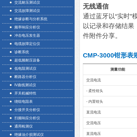
交流耐压测试仪
无线通信
交流故障测试仪
通过蓝牙以“实时"
绝缘诊断与分析系统
以记录和存储结果
频率响应分析仪
件附件分享。
冲击电压发生器
电缆故障定位仪
诊断系统
CMP-3000钳形表
超低频耐压设备
低电阻测试仪
测量功能
断路器分析仪
交流电流
IV曲线测试仪
- 柔性钳头
开关机械特性
绕组电阻表
- 内置钳头
分接开关分析仪
直流电流
扫频响应分析仪
交流电压
通用检测仪
直流电压
绝缘油介损测试仪