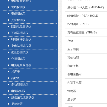
电能质量分析仪
管线探测仪
最小值 / zui大值（MIN/MAX）
安规测试仪
峰值保持（PEAK HOLD）
光伏检测仪
相对测量（REL）
回路电阻测试仪
真有效值测量（TRMS）
互感器测试仪
时域脉冲反射仪
存储
变电站测试仪器
蓝牙通信
变压器测试仪
其他功能
介损测试仪
电流电压互感器
自动关机
相序表
低电量指示
兆欧表
内置手电筒
多功能测试仪
电缆识别仪
蜂鸣器
超低频电缆测试仪
显示屏
局放装置