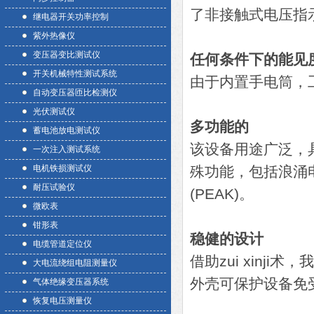
了非接触式电压指
继电器开关功率控制
紫外热像仪
变压器变比测试仪
任何条件下的能见
开关机械特性测试系统
由于内置手电筒，
自动变压器匝比检测仪
光伏测试仪
多功能的
蓄电池放电测试仪
该设备用途广泛，
一次注入测试系统
电机铁损测试仪
殊功能，包括浪涌电流 
耐压试验仪
(PEAK)。
微欧表
钳形表
稳健的设计
电缆管道定位仪
借助zui xin
大电流绕组电阻测量仪
外壳可保护设备免
气体绝缘变压器系统
恢复电压测量仪