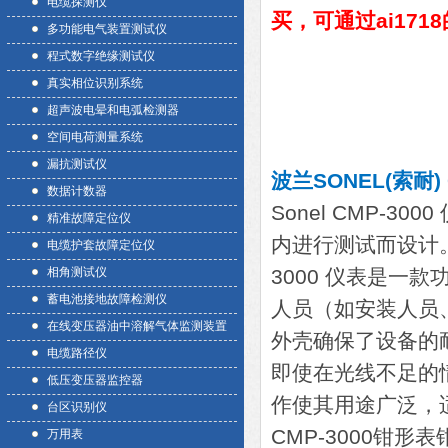
电缆探测仪
买，可通过ai17
多功能电气装置测试仪
程式数字绝缘测试仪
真实相位识别系统
超声波电晕和电弧检测器
空间电荷测量系统
漏抗测试仪
波兰SONEL(索耐)
数据计数器
Sonel CMP-
精准故障定位仪
内进行测试而设计
电缆护套故障定位仪
相角测试仪
3000 仪表是一
蓄电池接地故障检测仪
人员（如安装人员、
在线变压器油中溶解气体监测装置
外壳确保了设备的
电缆路径仪
即使在光线不足的
低压变压器监控器
作使其用途广泛，
台区识别仪
CMP-3000钳
万用表