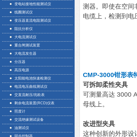
变电站接地性能测试仪
测器。即使在空间
线圈测试仪
电缆上，检测到电
变压器直流电阻测试仪
阻抗分析仪
大电流测试仪
重合闸测试装置
大电流发生器
分压器
高压电源
CMP-3000钳形表
太阳能电池快速检测仪
可拆卸柔性夹具
电流电压曲线测试仪
可测量高达 3000
交直流耐压/兆欧表
母线上。
剩余电流装置(RCD)仪表
照度计
交流绝缘测试设备
改进型夹具
油测试仪
这种创新的外形设
同步控制器