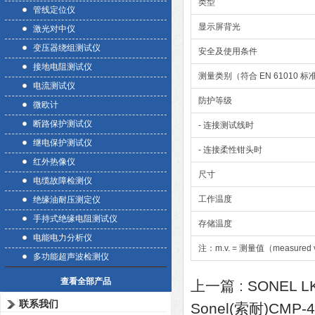
类型
管线定位仪
显示屏背光
激光对中仪
变压器绕组测试仪
安全及使用条件
接地电阻测试仪
测量类别（符合 EN 61010 标
电流测试仪
防护等级
微欧计
断路保护测试仪
- 连接测试线时
继电保护测试仪
- 连接柔性钳头时
红外热像仪
尺寸
电缆故障检测仪
工作温度
绝缘油耐压测定仪
手持式绝缘电阻测试仪
存储温度
电能电力分析仪
注：m.v. = 测量值（measured 
多功能超声波检测仪
查看全部产品
上一篇 :
SONEL 
联系我们
Sonel(索耐)CMP