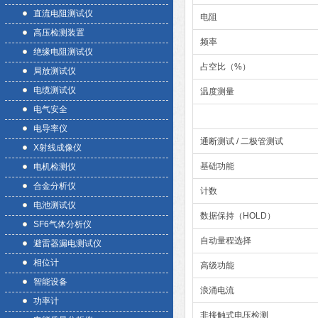
直流电阻测试仪
电阻
高压检测装置
频率
绝缘电阻测试仪
占空比（%）
局放测试仪
电缆测试仪
温度测量
电气安全
电导率仪
通断测试 / 二极管测试
X射线成像仪
基础功能
电机检测仪
合金分析仪
计数
电池测试仪
数据保持（HOLD）
SF6气体分析仪
自动量程选择
避雷器漏电测试仪
相位计
高级功能
智能设备
浪涌电流
功率计
非接触式电压检测