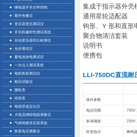
集成于指示器外壳模
继电器开关功率控制
通用星轮适配器
紫外热像仪
变压器变比测试仪
钩形、Y 形和直形
开关机械特性测试系统
聚合物清洁套装
自动变压器匝比检测仪
说明书
光伏测试仪
便携包
蓄电池放电测试仪
一次注入测试系统
电机铁损测试仪
LLI-750DC直流
耐压试验仪
微欧表
钳形表
操作参数
电缆管道定位仪
电压范围
750V
大电流绕组电阻测量仪
标准阈值
250V
气体绝缘变压器系统
恢复电压测量仪
听觉指示
蜂鸣器