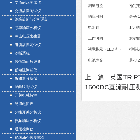
交流耐压测试仪
测量电流
额定电
交流故障测试仪
响应时间
最长 
绝缘诊断与分析系统
电阻链
1.5 
频率响应分析仪
冲击电压发生器
工作时间
标称值
电缆故障定位仪
视觉指示（LED 灯）
报警状
诊断系统
电池寿命
最少 
超低频耐压设备
低电阻测试仪
上一篇 :
英国TR P
断路器分析仪
1500DC直流耐压
IV曲线测试仪
开关机械特性
绕组电阻表
分接开关分析仪
扫频响应分析仪
通用检测仪
绝缘油介损测试仪