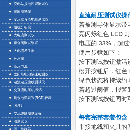
变电站接地性能测试仪
线圈测试仪
直流耐压测试仪操
变压器直流电阻测试仪
若被测导体显示带
阻抗分析仪
亮闪烁红色 LED
大电流测试仪
电压的 33%，超
重合闸测试装置
大电流发生器
使用步骤如下：
分压器
按下测试按钮激活
高压电源
松开按钮后，红色 
太阳能电池快速检测仪
绿色状态将持续约
电流电压曲线测试仪
若超过阈值，报警
交直流耐压/兆欧表
按下测试按钮同时
剩余电流装置(RCD)仪表
照度计
交流绝缘测试设备
每套完整套装包含
油测试仪
带接地线和夹具的
同步控制器