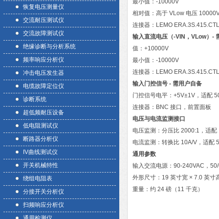
最小值：-10000V
恢复电压测量仪
相对值：高于 VLow 电压 10000
交流耐压测试仪
连接器：LEMO ERA.3S.415.
交流故障测试仪
输入直流电压（-VIN，VLow）
绝缘诊断与分析系统
值：+10000V
频率响应分析仪
最小值：-10000V
连接器：LEMO ERA.3S.415.
冲击电压发生器
输入门控信号 - 需用户自备
电缆故障定位仪
门控信号电平：+5V±1V，适配 5
诊断系统
连接器：BNC 接口，前置面板
超低频耐压设备
电压与电流监测接口
低电阻测试仪
电压监测：分压比 2000:1，适配
断路器分析仪
电流监测：转换比 10A/V，适配 5
IV曲线测试仪
通用参数
开关机械特性
输入交流电源：90-240VAC，50/
外形尺寸：19 英寸宽 × 7.0 英寸高 × 
绕组电阻表
重量：约 24 磅（11 千克）
分接开关分析仪
扫频响应分析仪
通用检测仪