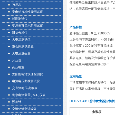
储能模块及输出网络均集成于 PV
万用表
络，也无需额外配置储能模块（
变电站接地性能测试仪
线圈测试仪
变压器直流电阻测试仪
产品特性
阻抗分析仪
脉冲输出范围：0 至 ±10000V
大电流测试仪
上升沿与下降沿时间：＜60 纳秒
脉冲宽度：200 纳秒至直流连续
重合闸测试装置
专为偏转板、栅极及其他容性负
大电流发生器
具备电弧、短路及负载瞬态保护
分压器
配备电压与电流监测输出接口
高压电源
太阳能电池快速检测仪
应用场景
电流电压曲线测试仪
广泛应用于飞行时间质谱仪、加速
交直流耐压/兆欧表
同时可满足功率管栅极、声换能
剩余电流装置(RCD)仪表
DEI PVX-4110脉冲发生器
技术参
照度计
交流绝缘测试设备
参数项