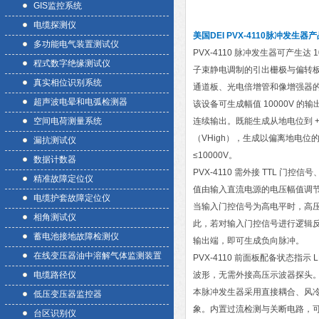
GIS监控系统
电缆探测仪
美国DEI PVX-4110脉冲发生器
产
多功能电气装置测试仪
PVX-4110 脉冲发生器可产
程式数字绝缘测试仪
子束静电调制的引出栅极与偏转板
真实相位识别系统
通道板、光电倍增管和像增强器的脉
超声波电晕和电弧检测器
该设备可生成幅值 10000V 
空间电荷测量系统
连续输出。既能生成从地电位到 + 
（VHigh），生成以偏离地电位的
漏抗测试仪
≤10000V。
数据计数器
PVX-4110 需外接 TTL
精准故障定位仪
值由输入直流电源的电压幅值调
电缆护套故障定位仪
当输入门控信号为高电平时，高压
相角测试仪
此，若对输入门控信号进行逻辑反
蓄电池接地故障检测仪
输出端，即可生成负向脉冲。
在线变压器油中溶解气体监测装置
PVX-4110 前面板配备状态
电缆路径仪
波形，无需外接高压示波器探头
本脉冲发生器采用直接耦合、风
低压变压器监控器
象。内置过流检测与关断电路，
台区识别仪