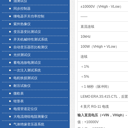
油测试仪
±10000V（VHigh - VLow）
同步控制器
继电器开关功率控制
——
紫外热像仪
直流连续
变压器变比测试仪
10kHz
开关机械特性测试系统
100W（VHigh + VLow）
自动变压器匝比检测仪
光伏测试仪
连续
蓄电池放电测试仪
＜1%
一次注入测试系统
＜5%
电机铁损测试仪
耐压试验仪
＜1 纳秒（脉冲间）
微欧表
LEMO ERA.3S.415.CTL，
钳形表
4 英尺 RG-11 电缆
电缆管道定位仪
输入直流电压（+VIN，VHigh）
大电流绕组电阻测量仪
值：+10000V
气体绝缘变压器系统