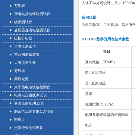
人体工学外观设计，尺寸 190×94
万用表
变电站接地性能测试仪
应用场景
线圈测试仪
面向实验室、工业现场、高压电
变压器直流电阻测试仪
阻抗分析仪
HT HT62数字万用表
技术参数
大电流测试仪
项目
重合闸测试装置
真有效值（TRMS）
大电流发生器
分压器
交 / 直流电压
高压电源
交 / 直流电流
太阳能电池快速检测仪
频率
电流电压曲线测试仪
交直流耐压/兆欧表
低阻抗输入（LoZ）
剩余电流装置(RCD)仪表
电阻及带蜂鸣器的通断测试
照度计
电容
交流绝缘测试设备