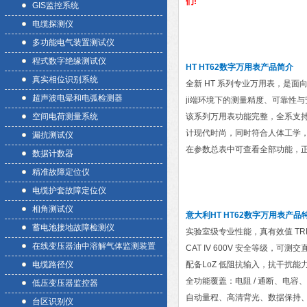
们!
GIS监控系统
电缆探测仪
多功能电气装置测试仪
程式数字绝缘测试仪
HT HT62数字万用表
产品简介
真实相位识别系统
全新 HT 系列专业万用表，是
超声波电晕和电弧检测器
ji端环境下的测量精度、可靠性
空间电荷测量系统
该系列万用表功能完整，全系支持真
计现代时尚，同时符合人体工学，操
漏抗测试仪
在参数总表中可查看全部功能，正
数据计数器
精准故障定位仪
电缆护套故障定位仪
相角测试仪
意大利HT HT62数字万用表
产品
蓄电池接地故障检测仪
实验室级专业性能，真有效值 TRM
在线变压器油中溶解气体监测装置
CAT IV 600V 安全等级，可测交
电缆路径仪
配备LoZ 低阻抗输入，抗干扰能
全功能覆盖：电阻 / 通断、电容
低压变压器监控器
自动量程、高清背光、数据保持
台区识别仪