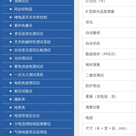
油测试仪
占空比（%）
同步控制器
K 型探头温度测量
继电器开关功率控制
背光
紫外热像仪
自动量程
变压器变比测试仪
开关机械特性测试系统
自动关机
自动变压器匝比检测仪
数据保持（HOLD）
光伏测试仪
相对测量
蓄电池放电测试仪
一次注入测试系统
二极管测试
电机铁损测试仪
防护类别
耐压试验仪
重量（含电池，克）
微欧表
测量位数
钳形表
电缆管道定位仪
电源
大电流绕组电阻测量仪
尺寸（长 × 宽 × 高，mm）
气体绝缘变压器系统