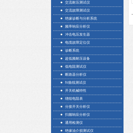
交流耐压测试仪
交流故障测试仪
绝缘诊断与分析系统
频率响应分析仪
冲击电压发生器
电缆故障定位仪
诊断系统
超低频耐压设备
低电阻测试仪
断路器分析仪
IV曲线测试仪
开关机械特性
绕组电阻表
分接开关分析仪
扫频响应分析仪
通用检测仪
绝缘油介损测试仪