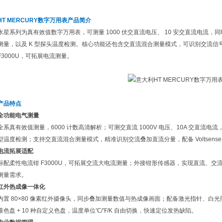
HT MERCURY数字万用表
产品简介
水星系列为真有效值数字万用表，可测量 1000 伏交直流电压、 10 安交直流电流
测量，以及 K 型探头温度检测。核心功能还包含交直流混合测量模式，可识别交流信
F3000U，可拓展电流测量。
产品特点
全功能电气测量
全系真有效值测量，6000 计数高清解析；可测交直流 1000V 电压、10A 交直流
型温度检测；支持交直流混合测量模式，精准识别交流叠加直流分量，配备 Voltsens
电流拓展适配
标配柔性电流钳 F3000U，可拓展交流大电流测量；外接钳形传感器，实现直流、
测量需求。
红外热成像一体化
内置 80×80 像素红外摄像头，同步叠加测量数值与热成像画面；配备激光指针、白光照明，
准色盘 + 10 种自定义色盘，温度单位℃/℉/K 自由切换，快速定位发热缺陷。