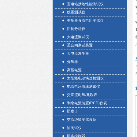
变电站接地性能测试仪
线圈测试仪
变压器直流电阻测试仪
阻抗分析仪
大电流测试仪
重合闸测试装置
大电流发生器
分压器
高压电源
太阳能电池快速检测仪
电流电压曲线测试仪
交直流耐压/兆欧表
剩余电流装置(RCD)仪表
照度计
交流绝缘测试设备
油测试仪
同步控制器