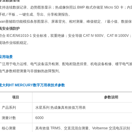
专业数据管理
支持连续数据记录、趋势图形显示；热成像快照以 BMP 格式存储至 Micro SD 卡；内置蓝
手机 / 平板，一键生成、导出、分享检测报告。
wan善辅助功能模拟条形图显示、屏幕背光、相对测量、峰值锁定、 / 最小值、数据
高安全强防护
符合 IEC/EN61010-1 安全标准，双重绝缘；安全等级 CAT IV 600V、CAT III 
现场作业续航稳定。
应用场景
广泛用于电力运维、电气设备温升检测、配电柜隐患排查、机电设备检修、楼宇电气
电气参数精密测量与非接触热故障预判。
意大利HT MERCURY数字万用表
技术参数
项目
参数说明
产品系列
水星系列 热成像真有效值万用表
测量计数
6000
核心测量
真有效值 TRMS、交直流混合测量、Voltsense 交流电压识别