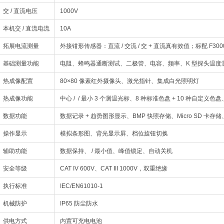
交 / 直流电压
1000V
本机交 / 直流电流
10A
拓展电流测量
外接钳形传感器：直流 / 交流 / 交 + 直流真有效值；标配 F
基础测量功能
电阻、蜂鸣器通断测试、二极管、电容、频率、K 型探头温度
热成像配置
80×80 像素红外摄像头、激光指针、集成白光照明灯
热成像功能
中心 / / 最小 3 个测温光标、8 种标准色盘 + 10 种自定义
数据功能
数据记录 + 趋势图形显示、BMP 快照存储、Micro SD 卡
操作显示
模拟条形图、背光显示屏、档位旋钮切换
辅助功能
数据保持、 / 最小值、峰值锁定、自动关机
安全等级
CAT IV 600V、CAT III 1000V，双重绝缘
执行标准
IEC/EN61010-1
机械防护
IP65 防尘防水
供电方式
内置可充电电池