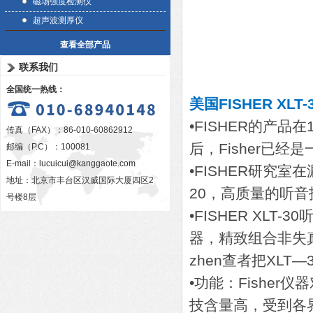
磁场强度检测仪
超声波测厚仪
查看全部产品
联系我们
全国统一热线：
美国FISHER XLT
•FISHER的产品
传真（FAX）：86-010-60862912
后，Fisher已经
邮编（P.C）：100081
E-mail：
lucuicui@kanggaote.com
•FISHER研究室
地址：北京市丰台区汉威国际大厦四区2
20，高质量的听音
号楼8层
•FISHER XL
器，精致组合非失
zhen查者把XLT
•功能：Fishe
技含量高，受到各