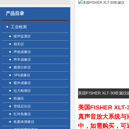
产品目录
工业检测
噪声监测仪
相关仪
声波成像仪
声学成像仪
频谱分析仪
SF6成像仪
紫外成像仪
拉力检测仪
美国FISHER XLT-30听
听漏仪
美国FISHER XLT
管线定位仪
红外热像仪
真声音放大系统与液
铁素体测量仪
中，如需购买，可