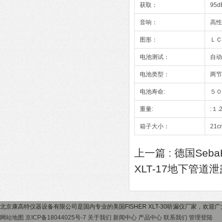
获取：
95d
音响：
高性
图形：
ＬＣ
电池测试：
自动
电池类型：
两节
电池寿命:
５０
重量:
:１.
箱子大小：
21c
上一篇 :
德国Seba
XLT-17地下管道
北京康高特仪器设备有限公司是国内专业的美国FISHER XLT-30听漏仪厂家，欢迎
网站地图
京ICP备18044025号-7
关于我们
新闻中心
产品中心
联系我们
管理登陆