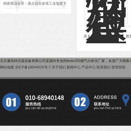
值校准、降噪调试全规范
精密测湿全景：露点仪在多维工业场景下
的深度应用与主流品牌技术解析
共 6 条记录，当前 1 / 1 
北京康高特仪器设备有限公司是国内专业的testo350烟气分析仪厂家，欢迎广大顾
网站地图
京ICP备18044025号-7
关于我们
新闻中心
产品中心
联系我们
管理登陆