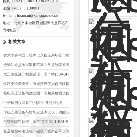
传真（FAX）：86-010-60862912
邮编（P.C）：100081
E-mail：
lucuicui@kanggaote.com
地址：北京市丰台区汉威国际大厦四区2
号楼8层
相关文章
智慧水务利器：噪声记录仪应用场景与康
高特解决方案深度解析
绝缘油介损测试数据不准？常见故障原因
与排查方法
太乙绝缘油介损测试仪：国产替代BAUR
DTL C的深度解析
铁路安全新突破：激光清障仪如何清除接
触网异物？
核电高压设备局放监测：高频局放测试仪
的冬季环境适配之道
中子检测仪具有*的适用性及特点说明
传统安规设备与智能安规测试仪：功能与
使用差异介绍
电缆故障定位仪：国产“关羽”对比 BAUR
与Megger的深度指标解析
基层巡检标准流程：磁吸式噪声记录仪阈