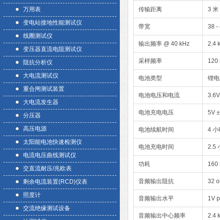
万用表
传输距离
3 米
变电站接地性能测试仪
带宽
38 -
线圈测试仪
输出频率 @ 40 kHz
2.4 
变压器直流电阻测试仪
采样频率
120
阻抗分析仪
大电流测试仪
电池类型
锂电
重合闸测试装置
电池电压和电流
3.6
大电流发生器
电池充电电压
5V 
分压器
高压电源
电池续航时间
4 
太阳能电池快速检测仪
电池充电时间
2.5
电流电压曲线测试仪
功耗
160
交直流耐压/兆欧表
音频输出阻抗
32 
剩余电流装置(RCD)仪表
照度计
音频输出水平
1V 
交流绝缘测试设备
音频输出中心频率
2.4 