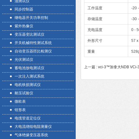
油测试仪
工作温度
-20 
同步控制器
继电器开关功率控制
存储温度
-30 
紫外热像仪
充电温度
0 - 
变压器变比测试仪
外形尺寸
57 x
开关机械特性测试系统
自动变压器匝比检测仪
重量
528
光伏测试仪
上一篇 :
vci-3™加拿大NDB V
蓄电池放电测试仪
一次注入测试系统
电机铁损测试仪
耐压试验仪
微欧表
钳形表
电缆管道定位仪
大电流绕组电阻测量仪
气体绝缘变压器系统