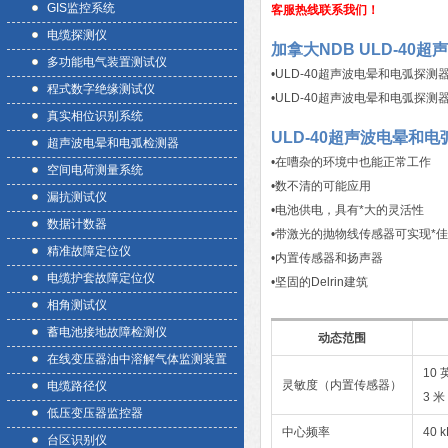
GIS监控系统
客服热线联系我们！
电缆探测仪
加拿大NDB ULD-40
多功能电气装置测试仪
•ULD-40超声波电晕和电弧
程式数字绝缘测试仪
•ULD-40超声波电晕和电弧
真实相位识别系统
ULD-40超声波电晕和
超声波电晕和电弧检测器
•在嘈杂的环境中也能正常工作
空间电荷测量系统
•数不清的可能应用
漏抗测试仪
•电池供电，具有*大的灵活性
数据计数器
•带激光的抛物线传感器可实现*佳
精准故障定位仪
•内置传感器和扬声器
电缆护套故障定位仪
•坚固的Delrin建筑
相角测试仪
蓄电池接地故障检测仪
动态范围
在线变压器油中溶解气体监测装置
10
灵敏度（内置传感器）
电缆路径仪
3 米
低压变压器监控器
中心频率
40 
台区识别仪