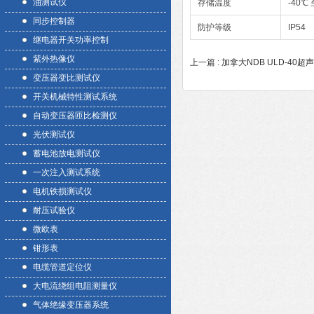
油测试仪
存储温度
-40℃ 
同步控制器
防护等级
IP54
继电器开关功率控制
紫外热像仪
上一篇 :
加拿大NDB ULD-40
变压器变比测试仪
开关机械特性测试系统
自动变压器匝比检测仪
光伏测试仪
蓄电池放电测试仪
一次注入测试系统
电机铁损测试仪
耐压试验仪
微欧表
钳形表
电缆管道定位仪
大电流绕组电阻测量仪
气体绝缘变压器系统