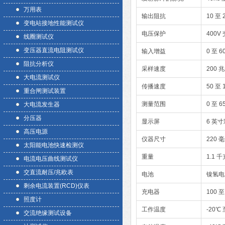
万用表
输出阻抗
10 至 
变电站接地性能测试仪
电压保护
400V
线圈测试仪
变压器直流电阻测试仪
输入增益
0 至 6
阻抗分析仪
采样速度
200 
大电流测试仪
传播速度
50 至 
重合闸测试装置
测量范围
0 至 
大电流发生器
分压器
显示屏
6 英
高压电源
仪器尺寸
220 毫
太阳能电池快速检测仪
重量
1.1 千
电流电压曲线测试仪
交直流耐压/兆欧表
电池
镍氢电
剩余电流装置(RCD)仪表
充电器
100 
照度计
工作温度
-20℃ 
交流绝缘测试设备