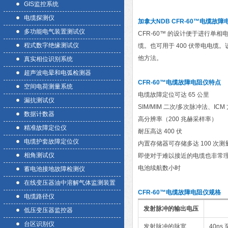
GIS监控系统
电缆探测仪
加拿大NDB CFR-60™电缆故障
多功能电气装置测试仪
CFR-60™ 的设计便于进行单
程式数字绝缘测试仪
缆。也可用于 400 伏带电电
他方法。
真实相位识别系统
超声波电晕和电弧检测器
CFR-60™
电缆故障电阻仪特点
空间电荷测量系统
电缆故障定位可达 65 公里
漏抗测试仪
SIM/MIM 二次/多次脉冲法、IC
数据计数器
高分辨率（200 兆赫采样率）
精准故障定位仪
耐压高达 400 伏
电缆护套故障定位仪
内置存储器可存储多达 100 次测
相角测试仪
即使对于难以接近的电缆也非常
电池续航数小时
蓄电池接地故障检测仪
在线变压器油中溶解气体监测装置
CFR-60™
电缆故障电阻仪规格
电缆路径仪
发射脉冲的输出电压
低压变压器监控器
台区识别仪
发射脉冲的脉宽
40ns 