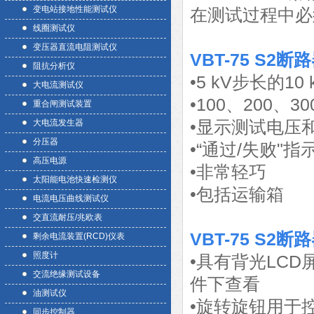
变电站接地性能测试仪
在测试过程中必须
线圈测试仪
变压器直流电阻测试仪
VBT-75 S
阻抗分析仪
•5 kV步长的10
大电流测试仪
•100、200
重合闸测试装置
•显示测试电压
大电流发生器
分压器
•“通过/失败"
高压电源
•非常轻巧
太阳能电池快速检测仪
•包括运输箱
电流电压曲线测试仪
交直流耐压/兆欧表
VBT-75 S
剩余电流装置(RCD)仪表
照度计
•具有背光LC
交流绝缘测试设备
件下查看
油测试仪
•旋转旋钮用于
同步控制器