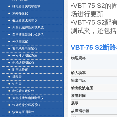
•VBT-75 
继电器开关功率控制
场进行更新
紫外热像仪
变压器变比测试仪
•VBT-75 
开关机械特性测试系统
测试夹，还包括
自动变压器匝比检测仪
光伏测试仪
VBT-75 S
蓄电池放电测试仪
一次注入测试系统
物理规格
电机铁损测试仪
耐压试验仪
输入功率
微欧表
输出电压
钳形表
输出纹波电压
电缆管道定位仪
放电时间
大电流绕组电阻测量仪
展示
气体绝缘变压器系统
故障指示器
恢复电压测量仪