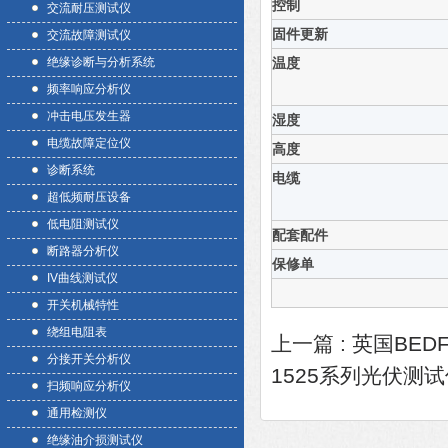
控制
交流耐压测试仪
固件更新
交流故障测试仪
绝缘诊断与分析系统
温度
频率响应分析仪
冲击电压发生器
湿度
电缆故障定位仪
高度
诊断系统
电缆
超低频耐压设备
低电阻测试仪
配套配件
断路器分析仪
保修单
IV曲线测试仪
开关机械特性
绕组电阻表
上一篇 :
英国BEDF
分接开关分析仪
1525系列光伏测
扫频响应分析仪
通用检测仪
绝缘油介损测试仪