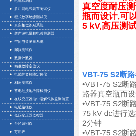
电缆探测仪
真空度耐压测
多功能电气装置测试仪
瓶而设计,可以从
程式数字绝缘测试仪
5 kV,高压
真实相位识别系统
超声波电晕和电弧检测器
空间电荷测量系统
漏抗测试仪
数据计数器
精准故障定位仪
VBT-75 S
电缆护套故障定位仪
•VBT-75 
相角测试仪
蓄电池接地故障检测仪
路器真空瓶而设
在线变压器油中溶解气体监测装置
•VBT-75 S
电缆路径仪
75 kV dc
低压变压器监控器
2分钟
台区识别仪
•VBT-75 
万用表