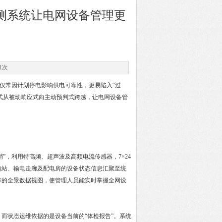
测系统让电网设备管理更
1次
仅常因计划停电影响供电可靠性，更易陷入“过
式从被动响应式向主动预判式跨越，让电网设备管
，利用特高频、超声波及高频电流传感器，7×24
电站、输电走廊及配电房的设备状态信息汇聚至统
节的全景数据视图，使管理人员能实时掌握全网设
状态运维依据的是设备当前的“体检报告”。系统