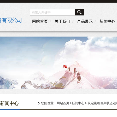
网站首页
关于我们
产品展示
新闻中心
新闻中心
您的位置：
网站首页
>
新闻中心
> 从定期检修到状态