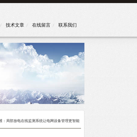
技术文章
在线留言
联系我们
运维：局部放电在线监测系统让电网设备管理更智能