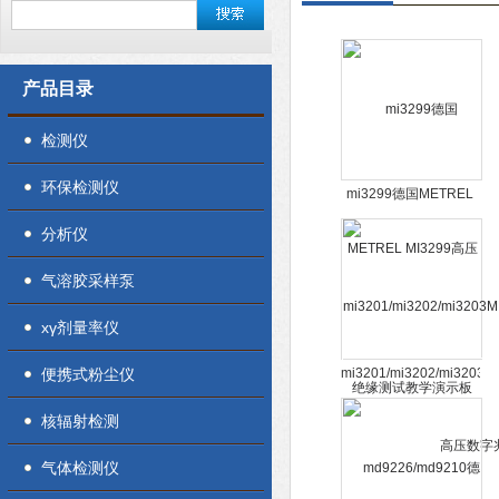
产品目录
检测仪
环保检测仪
mi3299德国METREL
MI3299高压绝缘测试教
分析仪
学演示板
气溶胶采样泵
xγ剂量率仪
便携式粉尘仪
mi3201/mi3202/mi3203MI
高压数字兆欧表
核辐射检测
气体检测仪